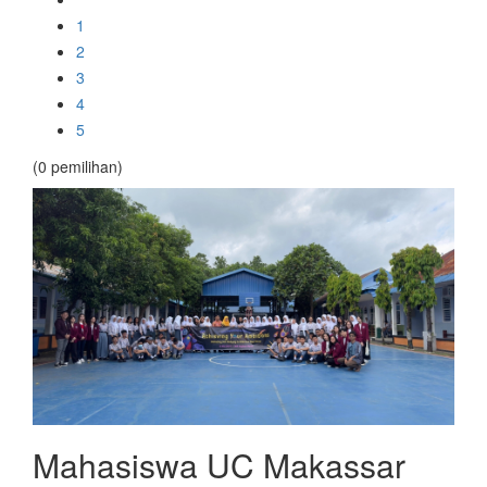
1
2
3
4
5
(0 pemilihan)
Mahasiswa UC Makassar